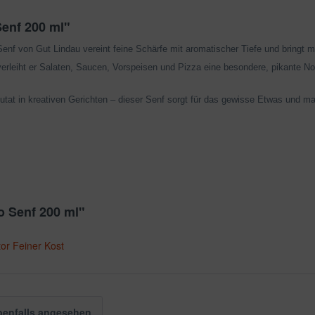
enf 200 ml"
f von Gut Lindau vereint feine Schärfe mit aromatischer Tiefe und bringt me
verleiht er Salaten, Saucen, Vorspeisen und Pizza eine besondere, pikante No
te Zutat in kreativen Gerichten – dieser Senf sorgt für das gewisse Etwas un
o Senf 200 ml"
tor Feiner Kost
benfalls angesehen