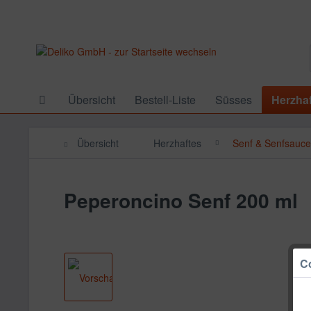
Übersicht
Bestell-Liste
Süsses
Herzha
Übersicht
Herzhaftes
Senf & Senfsauc
Peperoncino Senf 200 ml
Co