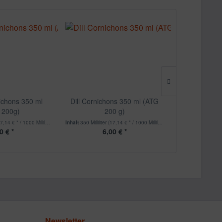
nichons 350 ml
Dill Cornichons 350 ml (ATG
Orangen-Pfe
 200g)
200 g)
7,14 € * / 1000 Milliliter)
Inhalt
350 Milliliter
(17,14 € * / 1000 Milliliter)
Inhalt
200 Milliliter
0 € *
6,00 € *
5,
Newsletter