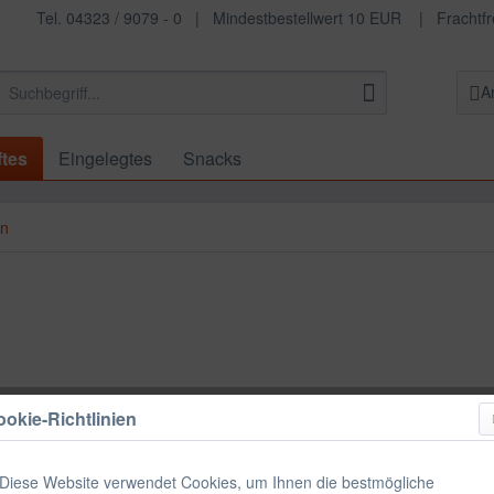
Tel. 04323 / 9079 - 0 | Mindestbestellwert 10 EUR | Fracht
A
ftes
Eingelegtes
Snacks
en
5,30 €
okie-Richtlinien
Inhalt:
200 Milli
inkl. MwSt.
zzgl
Diese Website verwendet Cookies, um Ihnen die bestmögliche
Lieferzeit 