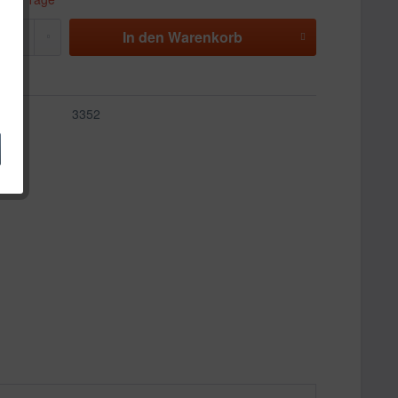
In den
Warenkorb
3352