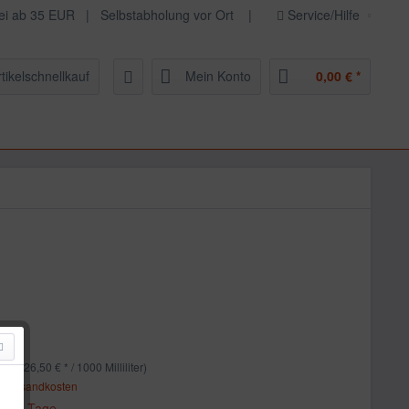
frei ab 35 EUR | Selbstabholung vor Ort |
Service/Hilfe
rtikelschnellkauf
Mein Konto
0,00 € *
 *
liter (26,50 € * / 1000 Milliliter)
. Versandkosten
ca. 5 Tage