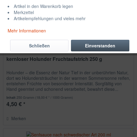
Artikel in den Warenkorb legen
Merkzettel
Artikelempfehlungen und vieles mehr
Mehr Informationen
Schließen
Einverstanden
kernloser Holunder Fruchtaufstrich 250 g
Holunder – die Essenz der Natur Tief in der unberührten Natur,
dort wo Holundersträucher in der warmen Sommersonne reifen,
entstehen Früchte von besonderer Intensität. Sorgfältig von
Hand geerntet und schonend verarbeitet, bewahrt diese...
250 Gramm
(18,00 € * / 1000 Gramm)
Inhalt
4,50 € *
Merken